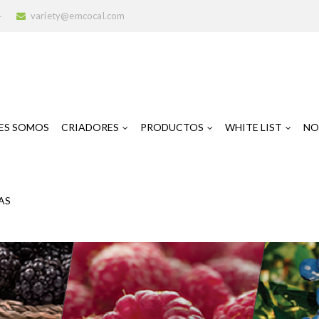
4
variety@emcocal.com
ES SOMOS
CRIADORES
PRODUCTOS
WHITE LIST
NO
AS