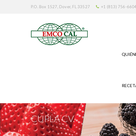
P.O. Box 1527, Dover, FL 33527
+1 (813) 756-660
QUIÉN
RECET
CUPLA CV.