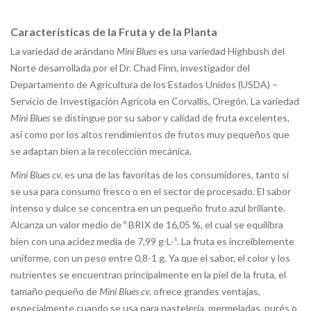
Características de la Fruta y de la Planta
La variedad de arándano
Mini Blues
es una variedad Highbush del
Norte desarrollada por el Dr. Chad Finn, investigador del
Departamento de Agricultura de los Estados Unidos (USDA) –
Servicio de Investigación Agrícola en Corvallis, Oregón. La variedad
Mini Blues
se distingue por su sabor y calidad de fruta excelentes,
así como por los altos rendimientos de frutos muy pequeños que
se adaptan bien a la recolección mecánica.
Mini Blues cv.
es una de las favoritas de los consumidores, tanto si
se usa para consumo fresco o en el sector de procesado. El sabor
intenso y dulce se concentra en un pequeño fruto azul brillante.
Alcanza un valor medio de º BRIX de 16,05 %, el cual se equilibra
bien con una acidez media de 7,99 g⋅L-¹. La fruta es increíblemente
uniforme, con un peso entre 0,8-1 g. Ya que el sabor, el color y los
nutrientes se encuentran principalmente en la piel de la fruta, el
tamaño pequeño de
Mini Blues cv.
ofrece grandes ventajas,
especialmente cuando se usa para pastelería, mermeladas, purés o