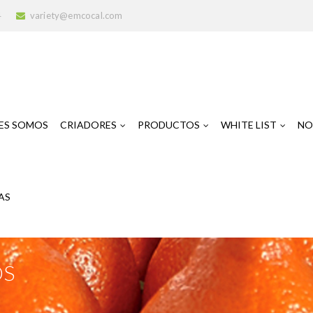
4
variety@emcocal.com
ES SOMOS
CRIADORES
PRODUCTOS
WHITE LIST
NO
AS
OS