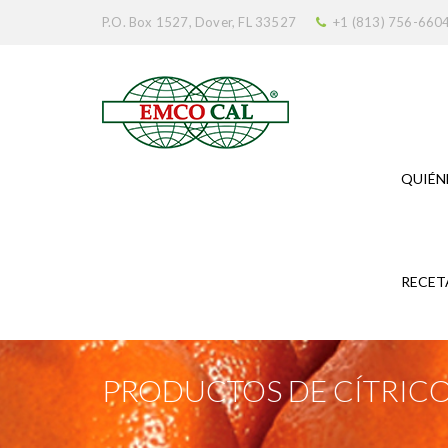
P.O. Box 1527, Dover, FL 33527
+1 (813) 756-660
QUIÉN
RECET
PRODUCTOS DE CÍTRIC