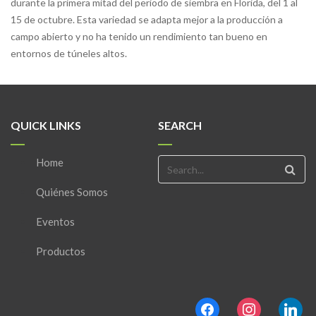
durante la primera mitad del periodo de siembra en Florida, del 1 al
15 de octubre. Esta variedad se adapta mejor a la producción a
campo abierto y no ha tenido un rendimiento tan bueno en
entornos de túneles altos.
QUICK LINKS
SEARCH
Home
Quiénes Somos
Eventos
Productos
facebook
instagram
linkedin